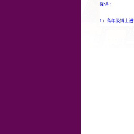
提供：
1）高年级博士进
发表、专利
申请
2）GPU计算资
3）表现优秀者
（具体同上）。
欢迎邮件联系，