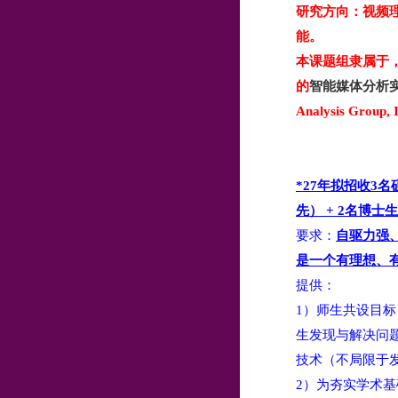
研究方向：视频
能。
本课题组隶属于
的
智能媒体分析
Analysis Grou
*27年拟招收3
先） + 2名博士生
要求：
自驱力强
是一个有理想、
提供：
1）师生共设目标
生发现与解决问
技术（不局限于
2）为夯实学术基