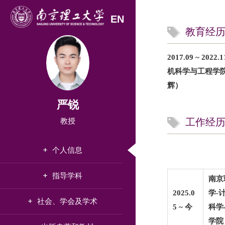
EN
教育经
2017.09 ~ 
机科学与工程
辉）
严锐
教授
工作经
个人信息
指导学科
南京
2025.0
学-
社会、学会及学术
5 ~ 今
科学
学院