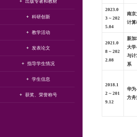
出版专著和教材
2023.0
南京
科研创新
3 ~ 202
计算
5.04
教学活动
新加
2021.0
大学
发表论文
8 ~ 202
与计
2.08
指导学生情况
系
学生信息
2018.1
华为
2
~ 201
获奖、荣誉称号
方舟
9.12